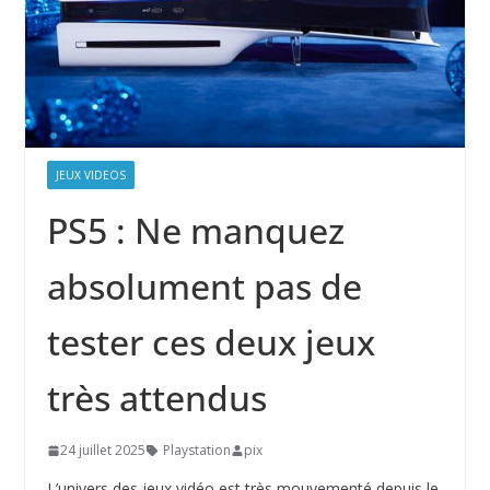
JEUX VIDEOS
PS5 : Ne manquez
absolument pas de
tester ces deux jeux
très attendus
24 juillet 2025
Playstation
pix
L’univers des jeux vidéo est très mouvementé depuis le