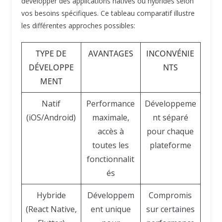
développer des applications natives ou hybrides selon
vos besoins spécifiques. Ce tableau comparatif illustre
les différentes approches possibles:
TYPE DE
AVANTAGES
INCONVÉNIE
DÉVELOPPE
NTS
MENT
Natif
Performance
Développeme
(iOS/Android)
maximale,
nt séparé
accès à
pour chaque
toutes les
plateforme
fonctionnalit
és
Hybride
Développem
Compromis
(React Native,
ent unique
sur certaines