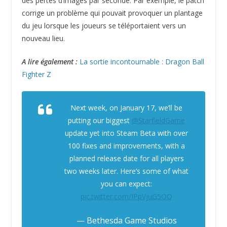
des pertes d’images par seconde. Par exemple, le patch
corrige un problème qui pouvait provoquer un plantage
du jeu lorsque les joueurs se téléportaient vers un
nouveau lieu.
A lire également :
La sortie incontournable : Dragon Ball
Fighter Z
Next week, on January 17, we’ll be
putting our biggest
@StarfieldGame
update yet into Steam Beta with over
100 fixes and improvements, with a
planned release date for all players
two weeks later. Here’s some of what
you can expect:
pic.twitter.com/IPpVjuG5OQ
— Bethesda Game Studios