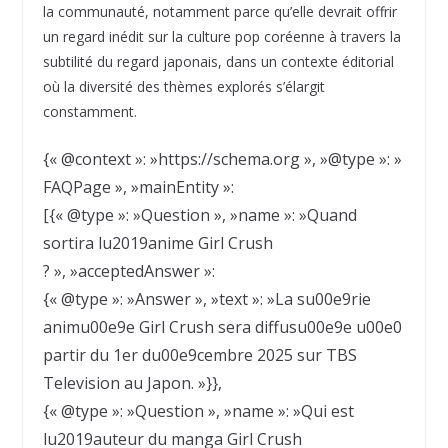
la communauté, notamment parce qu’elle devrait offrir
un regard inédit sur la culture pop coréenne à travers la
subtilité du regard japonais, dans un contexte éditorial
où la diversité des thèmes explorés s’élargit
constamment.
{« @context »: »https://schema.org », »@type »: »
FAQPage », »mainEntity »:
[{« @type »: »Question », »name »: »Quand
sortira lu2019anime Girl Crush
? », »acceptedAnswer »:
{« @type »: »Answer », »text »: »La su00e9rie
animu00e9e Girl Crush sera diffusu00e9e u00e0
partir du 1er du00e9cembre 2025 sur TBS
Television au Japon. »}},
{« @type »: »Question », »name »: »Qui est
lu2019auteur du manga Girl Crush