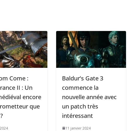
om Come :
Baldur’s Gate 3
rance II : Un
commence la
édiéval encore
nouvelle année avec
prometteur que
un patch très
 ?
intéressant
 2024
11 janvier 2024