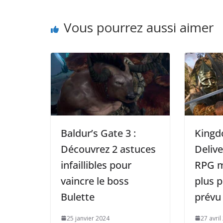
Vous pourrez aussi aimer
Baldur’s Gate 3 :
Kingd
Découvrez 2 astuces
Delive
infaillibles pour
RPG m
vaincre le boss
plus 
Bulette
prévu
25 janvier 2024
27 avril