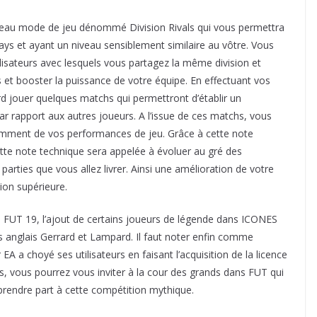
uveau mode de jeu dénommé Division Rivals qui vous permettra
pays et ayant un niveau sensiblement similaire au vôtre. Vous
ilisateurs avec lesquels vous partagez la même division et
t booster la puissance de votre équipe. En effectuant vos
rd jouer quelques matchs qui permettront d’établir un
r rapport aux autres joueurs. A l’issue de ces matchs, vous
amment de vos performances de jeu. Grâce à cette note
ette note technique sera appelée à évoluer au gré des
arties que vous allez livrer. Ainsi une amélioration de votre
ion supérieure.
FUT 19, l’ajout de certains joueurs de légende dans ICONES
s anglais Gerrard et Lampard. Il faut noter enfin comme
 a choyé ses utilisateurs en faisant l’acquisition de la licence
, vous pourrez vous inviter à la cour des grands dans FUT qui
e prendre part à cette compétition mythique.