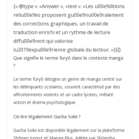
{« @type »: »Answer », »text »: »Les u00e9ditions
reliu00e9es proposent gu00e9nu00e9ralement
des corrections graphiques, un travail de
traduction enrichi et un rythme de lecture
diffu00e9rent qui valorise
lu2019expu00e9rience globale du lecteur. »}}]}
Que signifie le terme furyô dans le contexte manga
?
Le terme furyô désigne un genre de manga centré sur
les délinquants scolaires, souvent caractérisé par des
affrontements violents et un cadre lycéen, mêlant
action et drama psychologique.
Où lire légalement Gacha Sokii ?
Gacha Sokii est disponible légalement sur la plateforme
Shônen Jump+ et Manga Plus, éditée par Shûeisha,