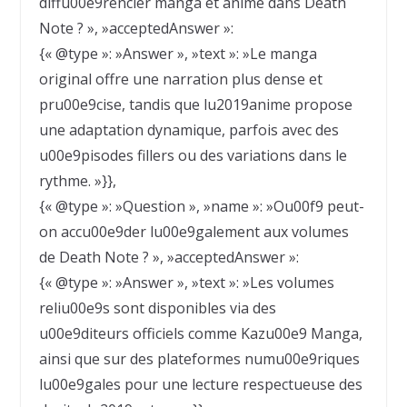
diffu00e9rencier manga et anime dans Death
Note ? », »acceptedAnswer »:
{« @type »: »Answer », »text »: »Le manga
original offre une narration plus dense et
pru00e9cise, tandis que lu2019anime propose
une adaptation dynamique, parfois avec des
u00e9pisodes fillers ou des variations dans le
rythme. »}},
{« @type »: »Question », »name »: »Ou00f9 peut-
on accu00e9der lu00e9galement aux volumes
de Death Note ? », »acceptedAnswer »:
{« @type »: »Answer », »text »: »Les volumes
reliu00e9s sont disponibles via des
u00e9diteurs officiels comme Kazu00e9 Manga,
ainsi que sur des plateformes numu00e9riques
lu00e9gales pour une lecture respectueuse des