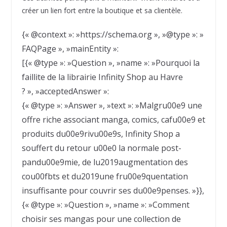
créer un lien fort entre la boutique et sa clientèle.
{« @context »: »https://schema.org », »@type »: »
FAQPage », »mainEntity »:
[{« @type »: »Question », »name »: »Pourquoi la
faillite de la librairie Infinity Shop au Havre
? », »acceptedAnswer »:
{« @type »: »Answer », »text »: »Malgru00e9 une
offre riche associant manga, comics, cafu00e9 et
produits du00e9rivu00e9s, Infinity Shop a
souffert du retour u00e0 la normale post-
pandu00e9mie, de lu2019augmentation des
cou00fbts et du2019une fru00e9quentation
insuffisante pour couvrir ses du00e9penses. »}},
{« @type »: »Question », »name »: »Comment
choisir ses mangas pour une collection de