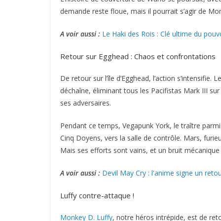
demande reste floue, mais il pourrait s’agir de 
A voir aussi :
Le Haki des Rois : Clé ultime du pouv
Retour sur Egghead : Chaos et confrontations
De retour sur l’île d’Egghead, l’action s’intensifi
déchaîne, éliminant tous les Pacifistas Mark III s
ses adversaires.
Pendant ce temps, Vegapunk York, le traître parmi
Cinq Doyens, vers la salle de contrôle. Mars, furieux,
Mais ses efforts sont vains, et un bruit mécanique p
A voir aussi :
Devil May Cry : l'anime signe un reto
Luffy contre-attaque !
Monkey D. Luffy
, notre héros intrépide, est de re