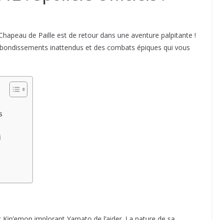
Chapeau de Paille est de retour dans une aventure palpitante !
rebondissements inattendus et des combats épiques qui vous
s
i
c Kin’emon implorant Yamato de l’aider. La nature de sa