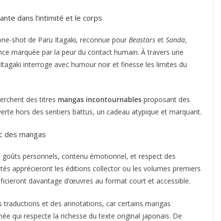
ante dans l’intimité et le corps
e one-shot de Paru Itagaki, reconnue pour
Beastars
et
Sanda
,
ce marquée par la peur du contact humain. À travers une
tagaki interroge avec humour noir et finesse les limites du
herchent des titres
mangas incontournables
proposant des
verte hors des sentiers battus, un cadeau atypique et marquant.
ec des mangas
re goûts personnels, contenu émotionnel, et respect des
ntés apprécieront les éditions collector ou les volumes premiers
ficieront davantage d’œuvres au format court et accessible.
 des traductions et des annotations, car certains mangas
ée qui respecte la richesse du texte original japonais. De