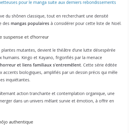
metteuses pour le manga suite aux derniers rebondissements
ative du shōnen classique, tout en recherchant une densité
ie des
mangas populaires
à considérer pour cette liste de Noël.
de suspense et d’horreur
 plantes mutantes, devient le théâtre d’une lutte désespérée
aux humains. Kingo et Kayano, frigorifiés par la menace
horreur et liens familiaux s’entremêlent
. Cette série éditée
 accents biologiques, amplifiés par un dessin précis qui mêle
s inquiétantes.
alternant action tranchante et contemplation organique, une
mmerger dans un univers mêlant survie et émotion, à offrir en
hōjo authentique