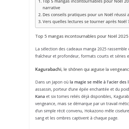
Top 5 mangas incontournables pour Noël 2025
narrative
Des conseils pratiques pour un Noël réussi
Vers quelles lectures se tourner après Noël 
Top 5 mangas incontournables pour Noël 2025 : 
La sélection des cadeaux manga 2025 rassemble cin
fraîcheur et profondeur, formats courts et séries en
Kagurabachi
, le shōnen qui aiguise la vengean
Dans un Japon où
la magie se mêle à l’acier des
assassin, porteur d’une épée enchantée et du poids
Kana
et six tomes reliés déjà disponibles, Kagurab
vengeance, mais se démarque par un travail méticu
d’un simple récit convenu, Hokazono mêle ciselure
sang et les ombres captivent à chaque page.