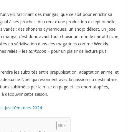
l’univers fascinant des mangas, que ce soit pour enrichir sa
iginal à ses proches. Au cœur d’une production exceptionnelle,
 variés : des shōnens dynamiques, un shōjo délicat, un josei
un manga, c’est donc avant tout choisir un monde narratif riche,
liés en sérialisation dans des magazines comme
Weekly
es reliés – les
tankōbon
– pour un plaisir de lecture plus
rendre les subtilités entre prépublication, adaptation anime, et
 cadeaux de Noël qui résonnent avec la passion du destinataire.
tions sublimées par la mise en page et les onomatopées,
 à découvrir cette saison.
dus jusqu’en mars 2024