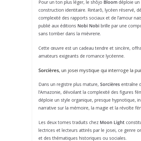
Pour un ton plus léger, le shōjo
Bloom
déploie un 
construction identitaire. Rintarō, lycéen réservé, d
complexité des rapports sociaux et de l’amour nais
publié aux éditions
Nobi Nobi
brille par une compo
sans tomber dans la mièvrerie.
Cette œuvre est un cadeau tendre et sincère, offra
amateurs exigeants de romance lycéenne.
Sorcières
, un josei mystique qui interroge la p
Dans un registre plus mature,
Sorcières
entraîne d
l’Amazonie, dévoilant la complexité des figures fé
déploie un style organique, presque hypnotique, in
narrative sur la mémoire, la magie et la révolte fé
Les deux tomes traduits chez
Moon Light
constit
lectrices et lecteurs attirés par le josei, ce genre 
et des thématiques historiques ou sociales.