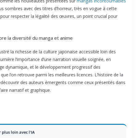
 comme les nouveautés présentées sur
mangas incontournables
us sombres avec des titres d’horreur, très en vogue à cette
pour respecter la légalité des œuvres, un point crucial pour
èbre la diversité du manga et anime
stré la richesse de la culture japonaise accessible loin des
mière l’importance d’une narration visuelle soignée, en
age dynamique, et le développement progressif des
e l’on retrouve parmi les meilleures licences. L’histoire de la
 à redécouvrir des auteurs émergents comme ceux présentés dans
faire narratif et graphique.
r plus loin avec l'IA