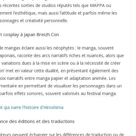
s récentes sorties de studios réputés tels que MAPPA ou
ment l’esthétique, mais aussi l’attitude et parfois même les
sonnages et créativité personnelle.
t cosplay à Japan Breizh Con
 de mangas éclaire aussi les néophytes : le manga, souvent
aponais, raconte des arcs narratifs riches et nuancés, alors que
s variations dues à la mise en scène ou à la nécessité de créer
 Con’ met en valeur cette dualité, en présentant également des
hoix narratifs entre manga papier et adaptation animée. Les
émentaire en permettant de visualiser les personnages dans un
arfois effets sonores, souvent valorisés au festival manga.
 qui narre l'histoire d'Hiroshima
nce des éditions et des traductions
isiteurs peuvent échanger sur les différences de traduction ou de