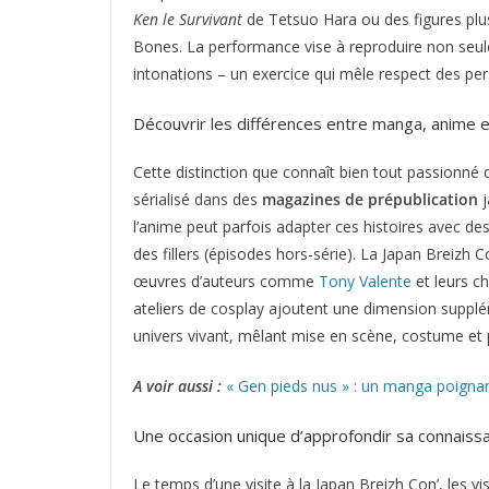
Ken le Survivant
de Tetsuo Hara ou des figures plu
Bones. La performance vise à reproduire non seule
intonations – un exercice qui mêle respect des per
Découvrir les différences entre manga, anime e
Cette distinction que connaît bien tout passionné
sérialisé dans des
magazines de prépublication
j
l’anime peut parfois adapter ces histoires avec de
des fillers (épisodes hors-série). La Japan Breizh
œuvres d’auteurs comme
Tony Valente
et leurs c
ateliers de cosplay ajoutent une dimension suppl
univers vivant, mêlant mise en scène, costume et p
A voir aussi :
« Gen pieds nus » : un manga poignant
Une occasion unique d’approfondir sa connaissa
Le temps d’une visite à la Japan Breizh Con’, les v