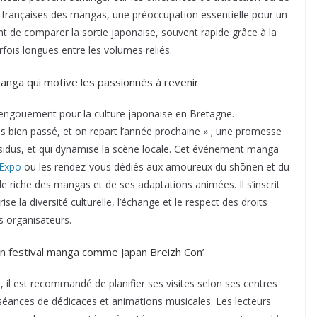
ns françaises des mangas, une préoccupation essentielle pour un
ant de comparer la sortie japonaise, souvent rapide grâce à la
fois longues entre les volumes reliés.
nga qui motive les passionnés à revenir
 engouement pour la culture japonaise en Bretagne.
rès bien passé, et on repart l’année prochaine » ; une promesse
 assidus, et qui dynamise la scène locale. Cet événement manga
 Expo
ou les rendez-vous dédiés aux amoureux du shōnen et du
e riche des mangas et de ses adaptations animées. Il s’inscrit
e la diversité culturelle, l’échange et le respect des droits
s organisateurs.
un festival manga comme Japan Breizh Con’
, il est recommandé de planifier ses visites selon ses centres
ns, séances de dédicaces et animations musicales. Les lecteurs