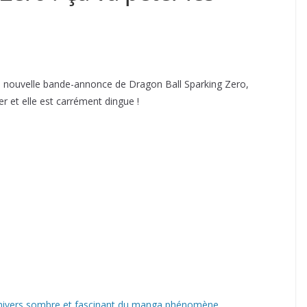
a nouvelle bande-annonce de Dragon Ball Sparking Zero,
er et elle est carrément dingue !
'univers sombre et fascinant du manga phénomène