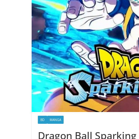
BD
MANGA
Dragon Ball Sparking 