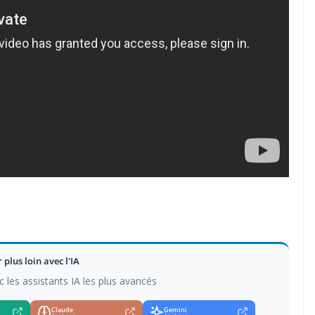
r plus loin avec l'IA
c les assistants IA les plus avancés
Claude
Gemini