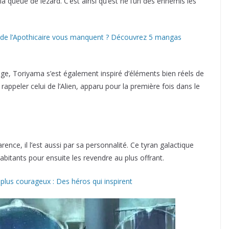
la queue de lézard. C’est ainsi qu’est né l’un des ennemis les
 de l’Apothicaire vous manquent ? Découvrez 5 mangas
age, Toriyama s’est également inspiré d’éléments bien réels de
rappeler celui de l’Alien, apparu pour la première fois dans le
ence, il l’est aussi par sa personnalité. Ce tyran galactique
habitants pour ensuite les revendre au plus offrant.
lus courageux : Des héros qui inspirent