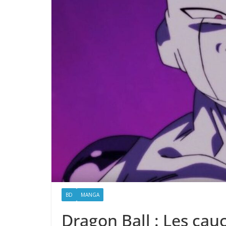
BD
MANGA
Dragon Ball : Les ca