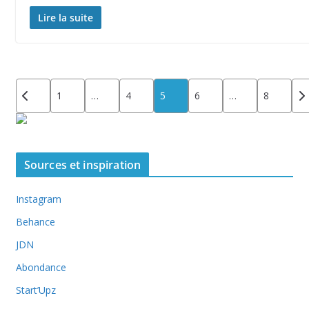
Lire la suite
Pagination
1
…
4
5
6
…
8
des
publications
Sources et inspiration
Instagram
Behance
JDN
Abondance
Start’Upz