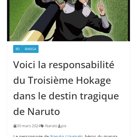
BD
MANGA
Voici la responsabilité
du Troisième Hokage
dans le destin tragique
de Naruto
30 mars 2024
Naruto
pix
Le personnage de
Naruto Uzumaki
, héros du manga