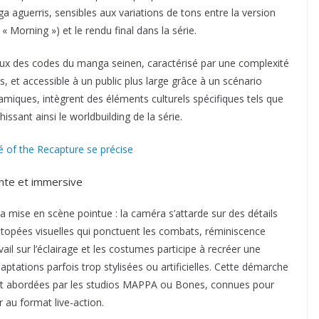
 aguerris, sensibles aux variations de tons entre la version
 Morning ») et le rendu final dans la série.
tueux des codes du manga seinen, caractérisé par une complexité
 et accessible à un public plus large grâce à un scénario
namiques, intègrent des éléments culturels spécifiques tels que
issant ainsi le worldbuilding de la série.
 of the Recapture se précise
lante et immersive
a mise en scène pointue : la caméra s’attarde sur des détails
topées visuelles qui ponctuent les combats, réminiscence
ail sur l’éclairage et les costumes participe à recréer une
ptations parfois trop stylisées ou artificielles. Cette démarche
ent abordées par les studios MAPPA ou Bones, connues pour
r au format live-action.