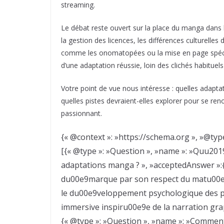
streaming.
Le débat reste ouvert sur la place du manga dans
la gestion des licences, les différences culturelles 
comme les onomatopées ou la mise en page spécifiq
d’une adaptation réussie, loin des clichés habituel
Votre point de vue nous intéresse : quelles adap
quelles pistes devraient-elles explorer pour se re
passionnant.
{« @context »: »https://schema.org », »@typ
[{« @type »: »Question », »name »: »Quu201
adaptations manga ? », »acceptedAnswer »:{«
du00e9marque par son respect du matu00e9r
le du00e9veloppement psychologique des 
immersive inspiru00e9e de la narration gra
{« @type »: »Question », »name »: »Comment 