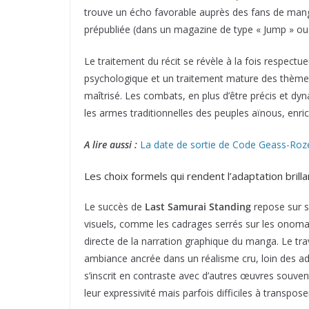
trouve un écho favorable auprès des fans de manga
prépubliée (dans un magazine de type « Jump » ou «
Le traitement du récit se révèle à la fois respec
psychologique et un traitement mature des thèmes,
maîtrisé. Les combats, en plus d’être précis et dy
les armes traditionnelles des peuples aïnous, enrich
A lire aussi :
La date de sortie de Code Geass-Rozé
Les choix formels qui rendent l’adaptation bril
Le succès de
Last Samurai Standing
repose sur s
visuels, comme les cadrages serrés sur les onoma
directe de la narration graphique du manga. Le trav
ambiance ancrée dans un réalisme cru, loin des ada
s’inscrit en contraste avec d’autres œuvres souv
leur expressivité mais parfois difficiles à transpose