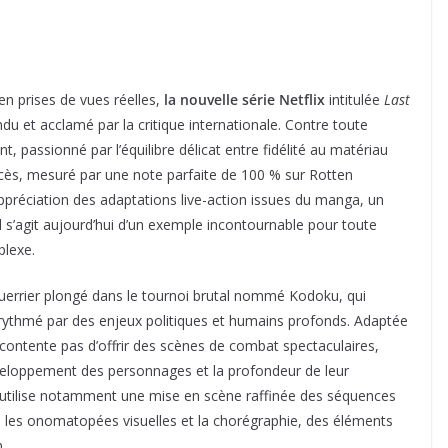
n prises de vues réelles,
la nouvelle série Netflix
intitulée
Last
u et acclamé par la critique internationale. Contre toute
ant, passionné par l’équilibre délicat entre fidélité au matériau
ccès, mesuré par une note parfaite de 100 % sur Rotten
préciation des adaptations live-action issues du manga, un
 s’agit aujourd’hui d’un exemple incontournable pour toute
plexe.
 guerrier plongé dans le tournoi brutal nommé Kodoku, qui
thmé par des enjeux politiques et humains profonds. Adaptée
e contente pas d’offrir des scènes de combat spectaculaires,
éveloppement des personnages et la profondeur de leur
e utilise notamment une mise en scène raffinée des séquences
s, les onomatopées visuelles et la chorégraphie, des éléments
.