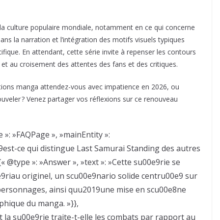
 la culture populaire mondiale, notamment en ce qui concerne
dans la narration et l’intégration des motifs visuels typiques
ue. En attendant, cette série invite à repenser les contours
s et au croisement des attentes des fans et des critiques.
tations manga attendez-vous avec impatience en 2026, ou
nouveler ? Venez partager vos réflexions sur ce renouveau
e »: »FAQPage », »mainEntity »:
9est-ce qui distingue Last Samurai Standing des autres
 @type »: »Answer », »text »: »Cette su00e9rie se
iau originel, un scu00e9nario solide centru00e9 sur
personnages, ainsi quu2019une mise en scu00e8ne
phique du manga. »}},
la su00e9rie traite-t-elle les combats par rapport au