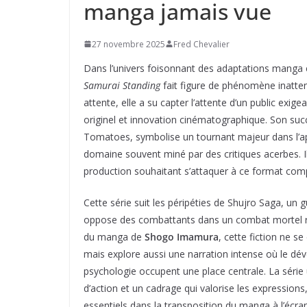
manga jamais vue
27 novembre 2025
Fred Chevalier
Dans l’univers foisonnant des adaptations manga e
Samurai Standing
fait figure de phénomène inattend
attente, elle a su capter l’attente d’un public exige
originel et innovation cinématographique. Son su
Tomatoes, symbolise un tournant majeur dans l’ap
domaine souvent miné par des critiques acerbes. Il
production souhaitant s’attaquer à ce format com
Cette série suit les péripéties de Shujro Saga, un
oppose des combattants dans un combat mortel ry
du manga de
Shogo Imamura
, cette fiction ne s
mais explore aussi une narration intense où le d
psychologie occupent une place centrale. La séri
d’action et un cadrage qui valorise les expression
essentiels dans la transposition du manga à l’écran