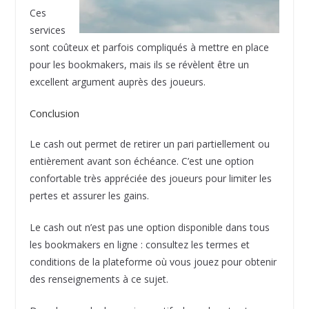
Ces
services
sont coûteux et parfois compliqués à mettre en place
pour les bookmakers, mais ils se révèlent être un
excellent argument auprès des joueurs.
Conclusion
Le cash out permet de retirer un pari partiellement ou
entièrement avant son échéance. C’est une option
confortable très appréciée des joueurs pour limiter les
pertes et assurer les gains.
Le cash out n’est pas une option disponible dans tous
les bookmakers en ligne : consultez les termes et
conditions de la plateforme où vous jouez pour obtenir
des renseignements à ce sujet.