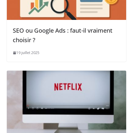
SEO ou Google Ads : faut-il vraiment
choisir ?
19 juillet 2025