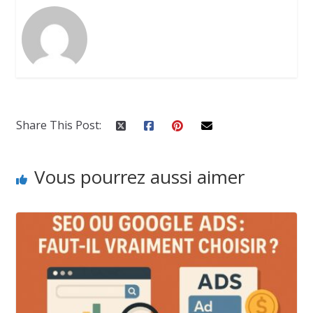
Share This Post:
Vous pourrez aussi aimer