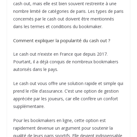
cash out, mais elle est bien souvent restreinte à une
nombre limité de catégories de paris. Les types de paris
concernés par le cash out doivent être mentionnés
dans les termes et conditions du bookmaker.
Comment expliquer la popularité du cash out ?
Le cash out n’existe en France que depuis 2017.
Pourtant, il a déjà conquis de nombreux bookmakers
autorisés dans le pays.
Le cash out vous offre une solution rapide et simple qui
prend le rôle d’assurance. C’est une option de gestion
appréciée par les joueurs, car elle confère un confort
supplémentaire.
Pour les bookmakers en ligne, cette option est
rapidement devenue un argument pour soutenir la
qualité de leurs paris sportifs. Elle devient indispensable