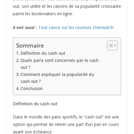
out, son utilité et les raisons de sa popularité croissante
parmi les bookmakers en ligne.
A voir aussi :
Tout savoir sur les tournois Overwatch
Sommaire
Définition du cash out
Quels paris sont concernés par le cash
out ?
Comment expliquer la popularité du
cash out ?
Conclusion
Définition du cash out
Dans le monde des paris sportifs, le “cash out” est une
option qui permet de retirer une part d’un pari en cours
avant son échéance.