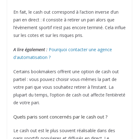
En fait, le cash out correspond à l’action inverse d’un
pari en direct : il consiste à retirer un pari alors que
l’évènement sportif n’est pas encore terminé. Cela influe
sur les cotes et sur les risques pris.
A lire également :
Pourquoi contacter une agence
d'automatisation ?
Certains bookmakers offrent une option de cash out
partiel : vous pouvez choisir vous-mêmes la part de
votre pari que vous souhaitez retirer à l’instant. La
plupart du temps, l’option de cash out affecte l’entièreté
de votre pari.
Quels paris sont concernés par le cash out ?
Le cash out est le plus souvent réalisable dans des
paris sportifs populaires et diffusés en direct. Le