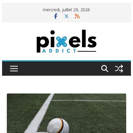
Passer
mercredi, juillet 29, 2026
au
contenu