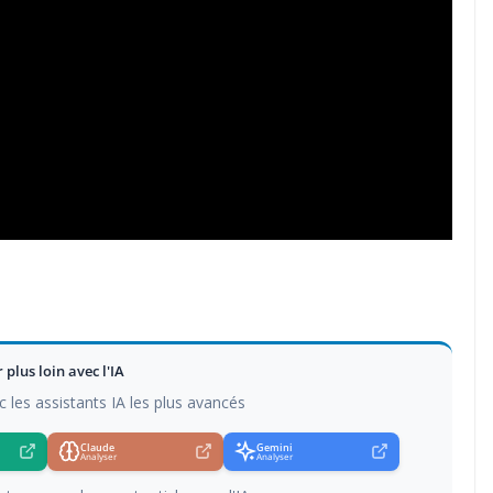
r plus loin avec l'IA
c les assistants IA les plus avancés
Claude
Gemini
Analyser
Analyser