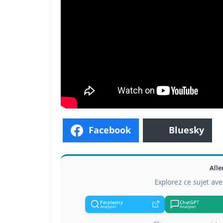
Facebook
Bluesky
Alle
Explorez ce sujet ave
Perplexity
ChatGPT
Analyser
Analyser