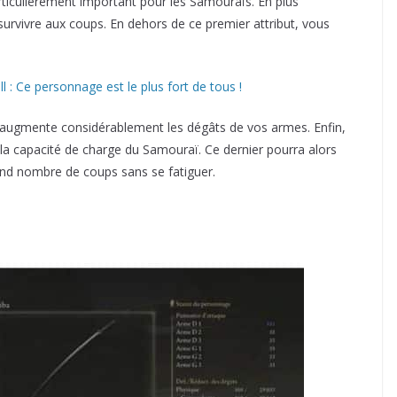
articulièrement important pour les Samouraïs. En plus
survivre aux coups. En dehors de ce premier attribut, vous
 : Ce personnage est le plus fort de tous !
t augmente considérablement les dégâts de vos armes. Enfin,
la capacité de charge du Samouraï. Ce dernier pourra alors
and nombre de coups sans se fatiguer.