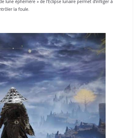
e lune éphémère » de l’Éclipse lunaire permet d’infliger à
trôler la foule.