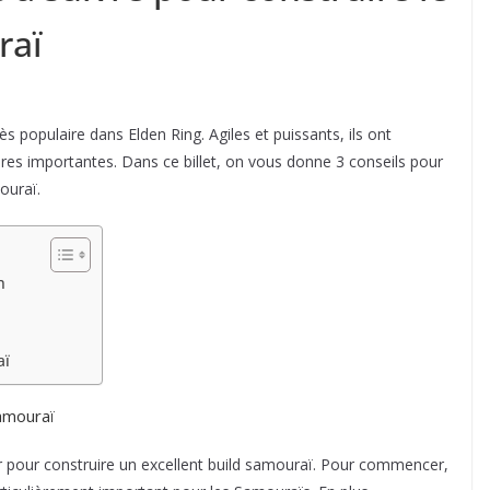
raï
s populaire dans Elden Ring. Agiles et puissants, ils ont
ures importantes. Dans ce billet, on vous donne 3 conseils pour
ouraï.
n
aï
Samouraï
miser pour construire un excellent build samouraï. Pour commencer,