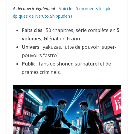
A découvrir également :
Voici les 5 moments les plus
épiques de Naruto Shippuden !
Faits clés
: 50 chapitres, série complète en
5
volumes
,
Glénat
en France.
Univers
: yakuzas, lutte de pouvoir, super-
pouvoirs “astro”.
Public
: fans de
shonen
surnaturel et de
drames criminels.