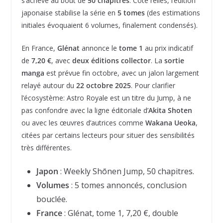
s’achève au bout de
50 chapitres
. Côté reliés, l’édition
japonaise stabilise la série en
5 tomes
(des estimations
initiales évoquaient 6 volumes, finalement condensés).
En France,
Glénat
annonce le
tome 1
au prix indicatif
de
7,20 €
, avec
deux éditions collector
. La
sortie
manga
est prévue fin octobre, avec un jalon largement
relayé autour du
22 octobre 2025
. Pour clarifier
l’écosystème: Astro Royale est un titre du Jump, à ne
pas confondre avec la ligne éditoriale d’
Akita Shoten
ou avec les œuvres d’autrices comme
Wakana Ueoka
,
citées par certains lecteurs pour situer des sensibilités
très différentes.
Japon
: Weekly Shōnen Jump, 50 chapitres.
Volumes
: 5 tomes annoncés, conclusion
bouclée.
France
: Glénat, tome 1, 7,20 €, double