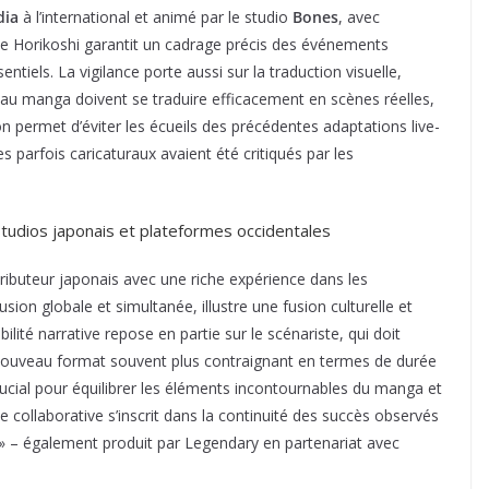
dia
à l’international et animé par le studio
Bones
, avec
e de Horikoshi garantit un cadrage précis des événements
tiels. La vigilance porte aussi sur la traduction visuelle,
u manga doivent se traduire efficacement en scènes réelles,
on permet d’éviter les écueils des précédentes adaptations live-
parfois caricaturaux avaient été critiqués par les
.
 studios japonais et plateformes occidentales
stributeur japonais avec une riche expérience dans les
usion globale et simultanée, illustre une fusion culturelle et
ilité narrative repose en partie sur le scénariste, qui doit
nouveau format souvent plus contraignant en termes de durée
rucial pour équilibrer les éléments incontournables du manga et
collaborative s’inscrit dans la continuité des succès observés
– également produit par Legendary en partenariat avec