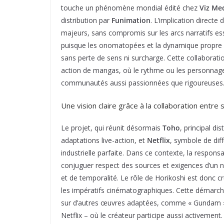
touche un phénomène mondial édité chez
Viz Me
distribution par
Funimation
. L’implication direct
majeurs, sans compromis sur les arcs narratifs essen
puisque les onomatopées et la dynamique propre a
sans perte de sens ni surcharge. Cette collaborati
action de mangas, où le rythme ou les personnages 
communautés aussi passionnées que rigoureuses
Une vision claire grâce à la collaboration entre
Le projet, qui réunit désormais
Toho
, principal di
adaptations live-action, et
Netflix
, symbole de diff
industrielle parfaite. Dans ce contexte, la responsab
conjuguer respect des sources et exigences d’un 
et de temporalité. Le rôle de Horikoshi est donc c
les impératifs cinématographiques. Cette démarche 
sur d’autres œuvres adaptées, comme « Gundam » 
Netflix – où le créateur participe aussi activement.