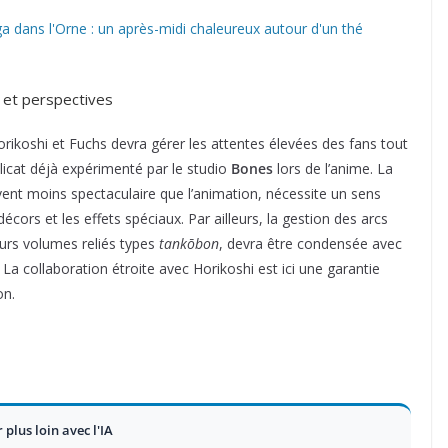
 dans l'Orne : un après-midi chaleureux autour d'un thé
s et perspectives
rikoshi et Fuchs devra gérer les attentes élevées des fans tout
élicat déjà expérimenté par le studio
Bones
lors de l’anime. La
vent moins spectaculaire que l’animation, nécessite un sens
s décors et les effets spéciaux. Par ailleurs, la gestion des arcs
eurs volumes reliés types
tankōbon
, devra être condensée avec
a collaboration étroite avec Horikoshi est ici une garantie
on.
r plus loin avec l'IA