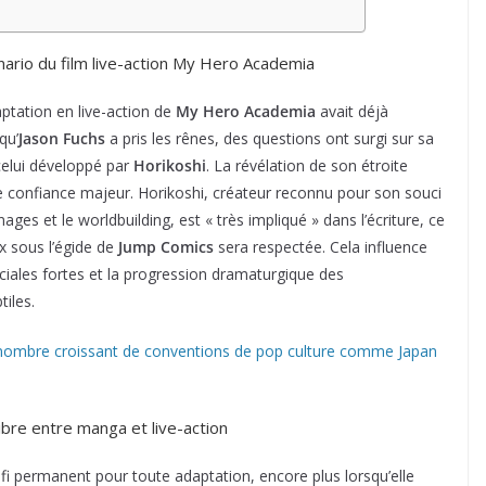
nario du film live-action My Hero Academia
ptation en live-action de
My Hero Academia
avait déjà
qu’
Jason Fuchs
a pris les rênes, des questions ont surgi sur sa
 celui développé par
Horikoshi
. La révélation de son étroite
 confiance majeur. Horikoshi, créateur reconnu pour son souci
ages et le worldbuilding, est « très impliqué » dans l’écriture, ce
ux sous l’égide de
Jump Comics
sera respectée. Cela influence
iales fortes et la progression dramaturgique des
tiles.
du nombre croissant de conventions de pop culture comme Japan
ibre entre manga et live-action
défi permanent pour toute adaptation, encore plus lorsqu’elle