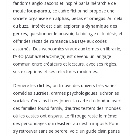
fandoms anglo-saxons et inspiré par la hiérarchie de
meute
loup-garou
, ce cadre fictionnel propose une
société organisée en
alphas
,
betas
et
omegas
. Au-delà
du buzz, l’intérêt est clair: explorer la
dynamique des
genres
, questionner le pouvoir, la biologie et le désir, et
offrir des récits de
romance LGBTQ+
aux codes
assumés. Des webcomics viraux aux tomes en librairie,
l’ABO (Alpha/Bêta/Oméga) est devenu un langage
commun entre créateurs et lecteurs, avec ses règles,
ses exceptions et ses relectures modernes.
Derrière les clichés, on trouve des univers très variés:
comédies sucrées, drames psychologiques, uchronies
sociales. Certains titres jouent la carte du doudou avec
des familles found family, d’autres testent des mondes
où les castes ont disparu. Le fil rouge reste le même:
des personnages qui résistent au destin imposé. Pour
s’y retrouver sans se perdre, voici un guide clair, pensé