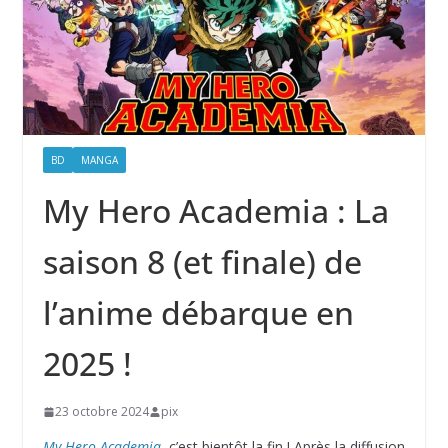
BD
MANGA
My Hero Academia : La
saison 8 (et finale) de
l’anime débarque en
2025 !
23 octobre 2024
pix
My Hero Academia
, c’est bientôt la fin ! Après la diffusion