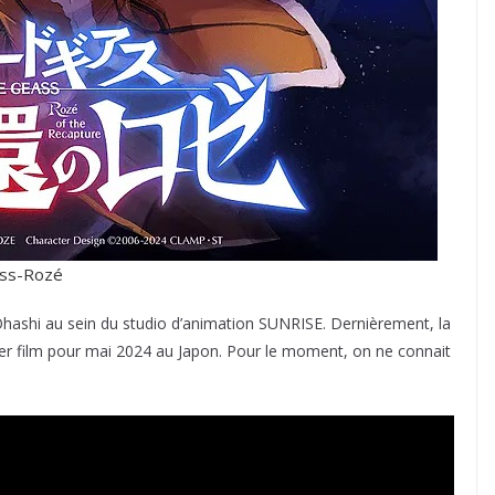
ass-Rozé
 Ohashi au sein du studio d’animation SUNRISE. Dernièrement, la
ier film pour mai 2024 au Japon. Pour le moment, on ne connait