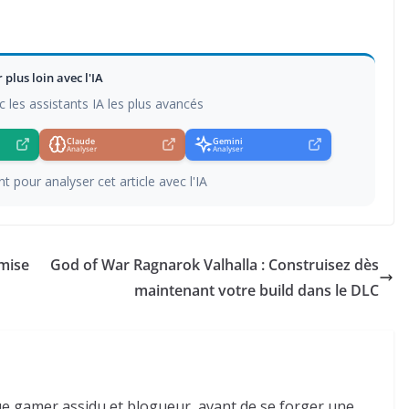
r plus loin avec l'IA
c les assistants IA les plus avancés
Claude
Gemini
Analyser
Analyser
t pour analyser cet article avec l'IA
 mise
God of War Ragnarok Valhalla : Construisez dès
maintenant votre build dans le DLC
e gamer assidu et blogueur, avant de se forger une