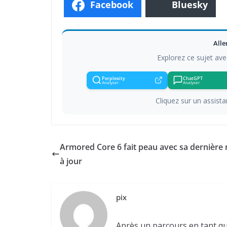
Facebook
Bluesky
Alle
Explorez ce sujet ave
Perplexity
ChatGPT
Analyser
Analyser
Cliquez sur un assistan
Armored Core 6 fait peau avec sa dernière
à jour
pix
Après un parcours en tant qu